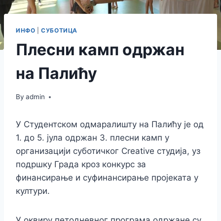
ИНФО
|
СУБОТИЦА
Плесни камп одржан
на Палићу
By
admin
У Студентском одмаралишту на Палићу је од
1. до 5. јула одржан 3. плесни камп у
организацији суботичког Creative студија, уз
подршку Града кроз конкурс за
финансирање и суфинансирање пројеката у
култури.
У оквиру петодневног програма одржане су