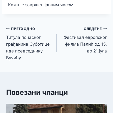
Камп је завршен јавним часом.
Кретање
ПРЕТХОДНО
СЛЕДЕЋЕ
Титула почасног
Фестивал европског
чланка
грађанина Суботице
филма Палић од 15.
иде председнику
до 21.јула
Вучићу
Повезани чланци