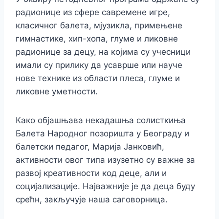
радионице из сфере савремене игре,
класичног балета, мјузикла, примењене
гимнастике, хип-хопа, глуме и ликовне
радионице за децу, на којима су учесници
имали су прилику да усаврше или науче
нове технике из области плеса, глуме и
ликовне уметности.
Како објашњава некадашња солисткиња
Балета Народног позоришта у Београду и
балетски педагог, Марија Јанковић,
активности овог типа изузетно су важне за
развој креативности код деце, али и
социјализације. Најважније је да деца буду
срећн, закључује наша саговорница.