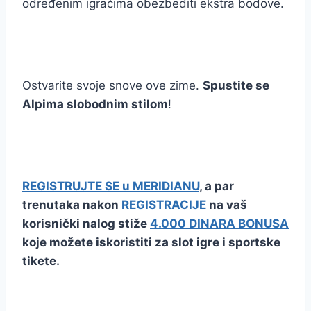
određenim igračima obezbediti ekstra bodove.
Ostvarite svoje snove ove zime.
Spustite se
Alpima slobodnim stilom
!
REGISTRUJTE SE u MERIDIANU
, a par
trenutaka nakon
REGISTRACIJE
na vaš
korisnički nalog stiže
4.000 DINARA BONUSA
koje možete iskoristiti za slot igre i sportske
tikete.