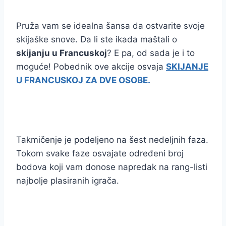
Pruža vam se idealna šansa da ostvarite svoje
skijaške snove. Da li ste ikada maštali o
skijanju u Francuskoj
? E pa, od sada je i to
moguće! Pobednik ove akcije osvaja
SKIJANJE
U FRANCUSKOJ ZA DVE OSOBE.
Takmičenje je podeljeno na šest nedeljnih faza.
Tokom svake faze osvajate određeni broj
bodova koji vam donose napredak na rang-listi
najbolje plasiranih igrača.