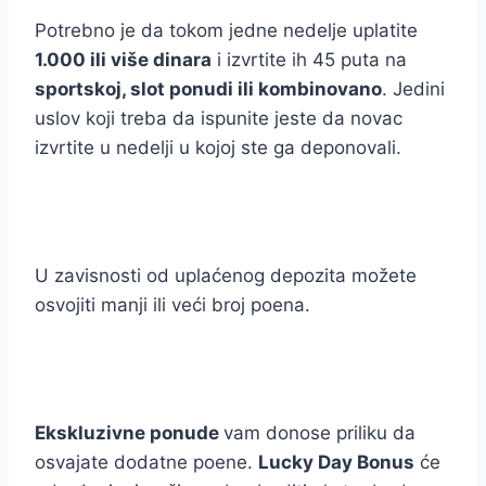
Potrebno je da tokom jedne nedelje uplatite
1.000 ili više dinara
i izvrtite ih 45 puta na
sportskoj, slot ponudi ili kombinovano
. Jedini
uslov koji treba da ispunite jeste da novac
izvrtite u nedelji u kojoj ste ga deponovali.
U zavisnosti od uplaćenog depozita možete
osvojiti manji ili veći broj poena.
Ekskluzivne ponude
vam donose priliku da
osvajate dodatne poene.
Lucky Day Bonus
će