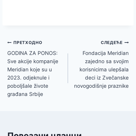
Кретање
ПРЕТХОДНО
СЛЕДЕЋЕ
GODINA ZA PONOS:
Fondacija Meridian
чланка
Sve akcije kompanije
zajedno sa svojim
Meridian koje su u
korisnicima ulepšala
2023. odjeknule i
deci iz Zvečanske
poboljšale živote
novogodišnje praznike
građana Srbije
Повезани чланци