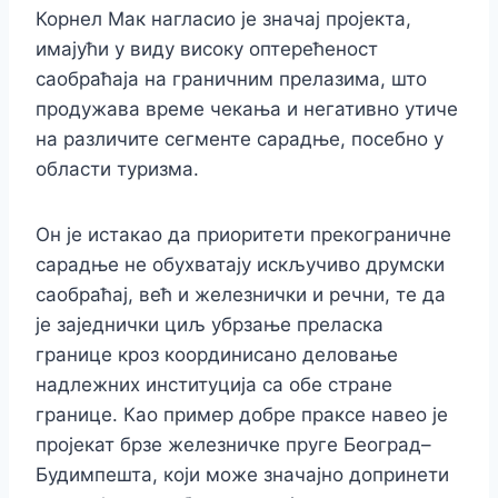
Корнел Мак нагласио је значај пројекта,
имајући у виду високу оптерећеност
саобраћаја на граничним прелазима, што
продужава време чекања и негативно утиче
на различите сегменте сарадње, посебно у
области туризма.
Он је истакао да приоритети прекограничне
сарадње не обухватају искључиво друмски
саобраћај, већ и железнички и речни, те да
је заједнички циљ убрзање преласка
границе кроз координисано деловање
надлежних институција са обе стране
границе. Као пример добре праксе навео је
пројекат брзе железничке пруге Београд–
Будимпешта, који може значајно допринети