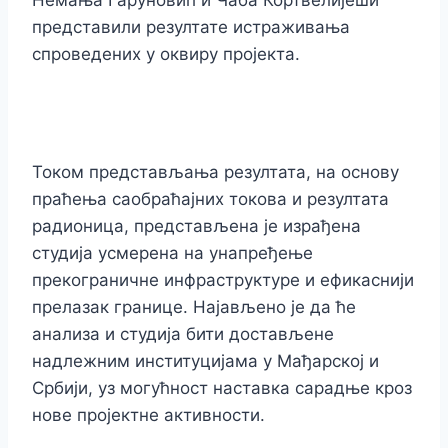
Немања Гаруновић и Чаба Кортвелијеши
представили резултате истраживања
спроведених у оквиру пројекта.
Током представљања резултата, на основу
праћења саобраћајних токова и резултата
радионица, представљена је израђена
студија усмерена на унапређење
прекограничне инфраструктуре и ефикаснији
прелазак границе. Најављено је да ће
анализа и студија бити достављене
надлежним институцијама у Мађарској и
Србији, уз могућност наставка сарадње кроз
нове пројектне активности.