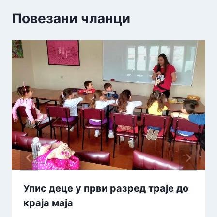
Повезани чланци
Упис деце у први разред траје до
краја маја