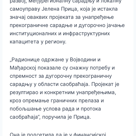
развој, међурегионалну сарадњу и локалну
самоуправу Јелена Прица, која је истакла
значај оваквих пројеката за унапређење
прекограничне сарадње и дугорочно јачање
институционалних и инфраструктурних
капацитета у региону.
„Радионице одржане у Војводини и
Мађарској показале су снажну потребу и
спремност за дугорочну прекограничну
сарадњу у области саобраћаја. Пројекат је
резултирао и конкретним унапређењима,
кроз опремање граничних прелаза и
побољшање услова рада и протока
саобраћаја“, поручила је Прица.
Она је подсетила да је у финансијској