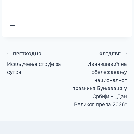
—
Кретање
ПРЕТХОДНО
СЛЕДЕЋЕ
Искључења струје за
Иванишевић на
чланка
сутра
обележавању
националног
празника Буњеваца у
Србији – „Дан
Великог прела 2026“