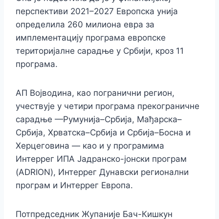
перспективи 2021–2027 Европска унија
определила 260 милиона евра за
имплементацију програма европске
територијалне сарадње у Србији, кроз 11
програма.
АП Војводина, као погранични регион,
учествује у четири програма прекограничне
сарадње —Румунија–Србија, Мађарска–
Србија, Хрватска–Србија и Србија–Босна и
Херцеговина — као и у програмима
Интеррег ИПА Јадранско-јонски програм
(ADRION), Интеррег Дунавски регионални
програм и Интеррег Европа.
Потпредседник Жупаније Бач-Кишкун