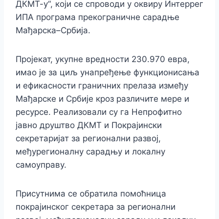
ДКМТ-у“, који се спроводи у оквиру Интеррег
ИПА програма прекограничне сарадње
Мађарска–Србија.
Пројекат, укупне вредности 230.970 евра,
имао је за циљ унапређење функционисања
и ефикасности граничних прелаза између
Мађарске и Србије кроз различите мере и
ресурсе. Реализовали су га Непрофитно
јавно друштво ДКМТ и Покрајински
секретаријат за регионални развој,
међурегионалну сарадњу и локалну
самоуправу.
Присутнима се обратила помоћница
покрајинског секретара за регионални