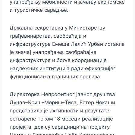
унапређењу мобилности и јачању економске
и туристичке сарадње.
Државна секретарка у Министарству
грађевинарства, саобраћаја и
инфраструктуре Емеше Лалић Урбан истакла
је значај унапређења саобраћајне
инфраструктуре и боље координације
надлежних институција ради ефикаснијег
функционисања граничних прелаза.
Директорка Непрофитног јавног друштва
Дунав–Криш–Мориш–Тиса, Естер Чокаши
представила је активности и резултате
остварене током 18 месеци реализације
пројекта, док су сарадници на пројекту