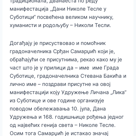
традиционала, дванаеста по реду
манифестација „Дани Николе Тесле у
Суботици“ посвећена великом научнику,
хуманисти и родољубу – Николи Тесли.
Догађају је присуствовао и помоћник
градоначелника Срђан Самарџић који је,
обраћајући се присутнима, рекао како му је
част што је у прилици да – име име Града
Суботице, градоначелника Стевана Бакића и
лично име – поздрави присутне на овој
манифестацији коју Удружење Личана „Лика“
из Суботице и ове године организује
поводом обележавања 10. јула, Дана
Удружења и 168. годишњице рођења једног
од највећих генија света – Николе Тесле.
Осим тога Самарџић је истакао значај