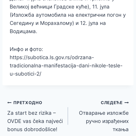
Великој већници Градске куће), 11. јула
(Изложба аутомобила на електрични погон у
Сегедину и Морахалому) и 12. jула на
Водицама.
Инфо и фото:
https://subotica.ls.gov.rs/odrzana-
tradicionalna-manifestacija-dani-nikole-tesle-
u-subotici-2/
Кретање
ПРЕТХОДНО
СЛЕДЕЋЕ
Za start bez rizika –
Отварање изложбе
чланка
OVDE vas čeka najveći
ручно израђених
bonus dobrodošlice!
ткања