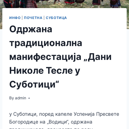
ИНФО
|
ПОЧЕТНА
|
СУБОТИЦА
Одржана
традиционална
манифестација „Дани
Николе Тесле у
Суботици“
By
admin
у Суботици, поред капеле Успенија Пресвете
Богородице на „Водици“, одржана