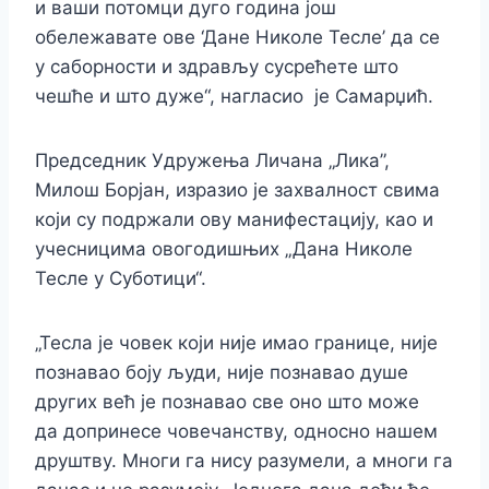
и ваши потомци дуго година још
обележавате ове ‘Дане Николе Тесле’ да се
у саборности и здрављу сусрећете што
чешће и што дуже“, нагласио је Самарџић.
Председник Удружења Личана „Лика”,
Милош Борјан, изразио је захвалност свима
који су подржали ову манифестацију, као и
учесницима овогодишњих „Дана Николе
Тесле у Суботици“.
„Тесла је човек који није имао границе, није
познавао боју људи, није познавао душе
других већ је познавао све оно што може
да допринесе човечанству, односно нашем
друштву. Многи га нису разумели, а многи га