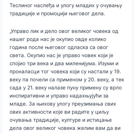
Теслиног наслеђа и улогу младих у очувању
традиције и промоцији његовог дела.
„Управо лик и дело овог великог човека од
нашег рода нас је окупио овде колико
година после његовог одласка са овог
света. Окупио нас је управо човек који је
спојио три века и два миленијума. Изуми и
проналасци тог човека који су настали у 19.
веку па почели са применом у 20. веку, а тек
сада у 21. веку налазе пуну примену су врло
инспиративни и управо надахњујући за
младе. За њихову улогу преузимања свих
ових активности које ви радите у циљу
очувања традиције, културе и истицање
дела овог великог човека желим вам да ви