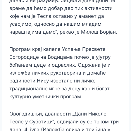
данас и не разумеју. Једнога дана доћи ће
време да ћемо добар део тих активности
које нам је Тесла оставио у аманет да
усвојимо, односно да нашим младим
нараштајима дамо“, рекао је Милош Борјан.
Програм крај капеле Успења Пресвете
Богородице на Водицама почео је ујутру
боћањем деце и одраслих. Одржана је и
изложба личких рукотворина и домаће
радиности.Нису изостале ни личке
традиционалне игре за децу као и богат
културно уметнички програм.
Овогодишњи
,
дванаести „Дани Николе
Тесле у Суботици“, одвијали су се током три
дана: 4. јула (Изложба слика и трибина у