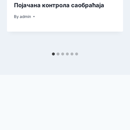
Појачана контрола саобраћаја
By
admin