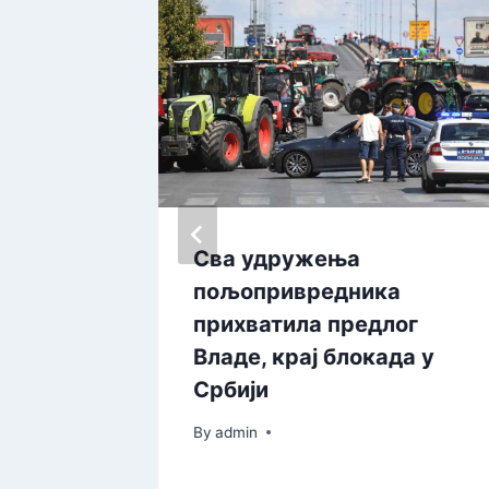
а
Сва удружења
пољопривредника
прихватила предлог
Владе, крај блокада у
Србији
By
admin