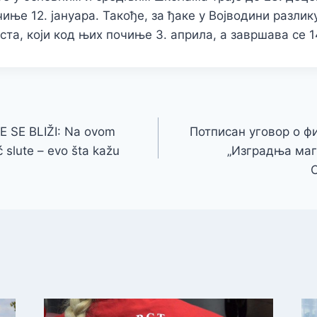
ње 12. јануара. Такође, за ђаке у Војводини разлик
ста, који код њих почиње 3. априла, а завршава се 1
 SE BLIŽI: Na ovom
Потписан уговор о ф
 slute – evo šta kažu
„Изградња маг