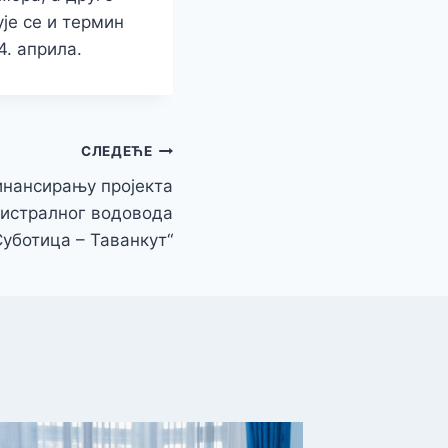
ује се и термин
4. априла.
СЛЕДЕЋЕ
инансирању пројекта
истралног водовода
Суботица – Таванкут“