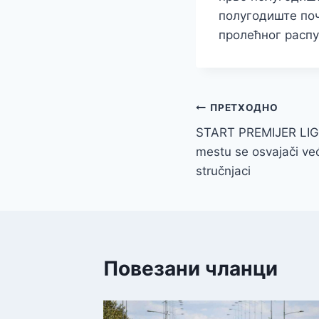
полугодиште почи
пролећног распу
Кретање
ПРЕТХОДНО
START PREMIJER LIGE
чланка
mestu se osvajači već
stručnjaci
Повезани чланци