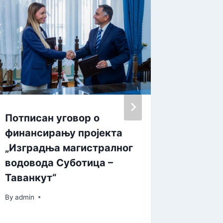
Потписан уговор о
Локал
финансирању пројекта
у Војв
„Изградња магистралног
опрема
водовода Суботица –
рецикл
Таванкут“
By
admin
By
admin