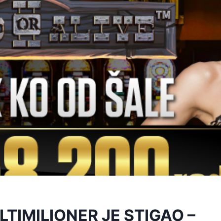
LTIMILIONER JE STIGAO –