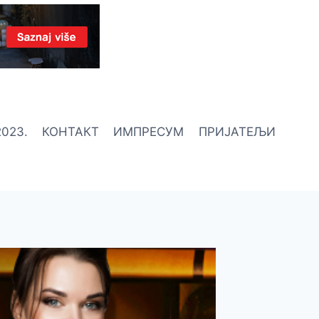
023.
КОНТАКТ
ИМПРЕСУМ
ПРИЈАТЕЉИ