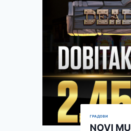
ГРАДОВИ
NOVI MU