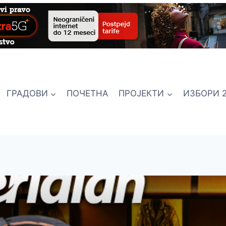
ГРАДОВИ
ПОЧЕТНА
ПРОЈЕКТИ
ИЗБОРИ 2