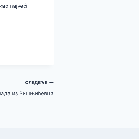
ao najveći
СЛЕДЕЋЕ
пада из Вишњићевца