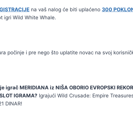
GISTRACIJE
na vaš nalog će biti uplaćeno
300 POKLO
ot igri Wild White Whale.
ra počinje i pre nego što uplatite novac na svoj korisničk
 da je igrač MERIDIANA iz NIŠA OBORIO EVROPSKI REK
 SLOT IGRAMA?
Igrajući Wild Crusade: Empire Treasures 
421 DINAR!