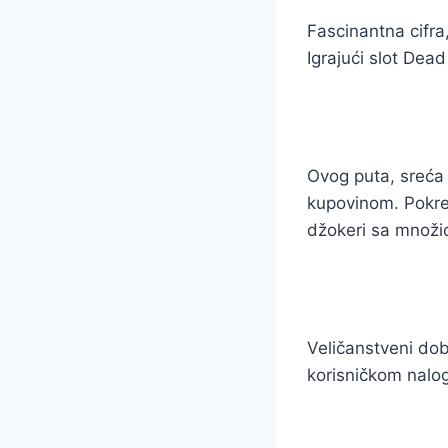
Fascinantna cifra,
Igrajući slot Dead
Ovog puta, sreća j
kupovinom. Pokre
džokeri sa množi
Veličanstveni dob
korisničkom nalo