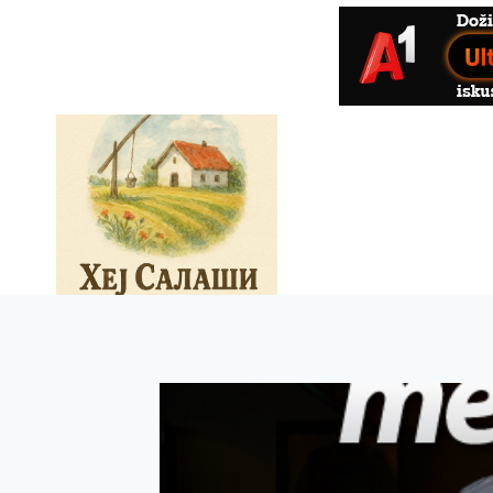
Skip
to
content