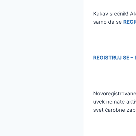
Kakav srećnik! Ak
samo da se
REGI
REGISTRUJ SE –
Novoregistrovane
uvek nemate aktiv
svet čarobne zab