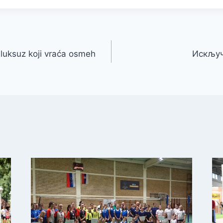
luksuz koji vraća osmeh
Искључ