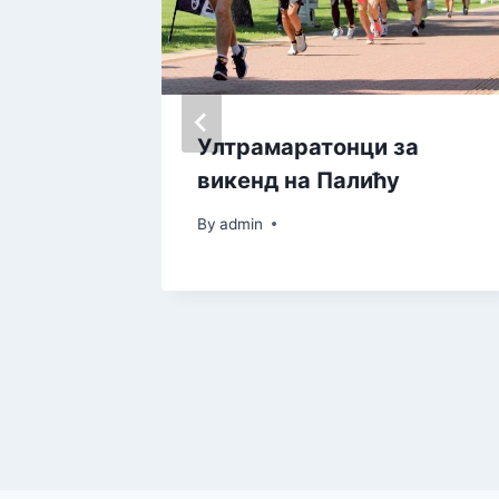
о
Ултрамаратонци за
 за
викенд на Палићу
By
admin