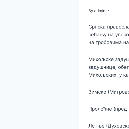
By
admin
Српска правосл
сећању на упоко
на гробовима на
Михољске задушн
задушнице, обел
Михољских, у ка
Зимске (Митровс
Пролећне (пред 
Летње (Духовске