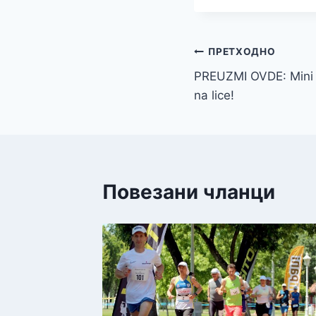
Кретање
ПРЕТХОДНО
PREUZMI OVDE: Mini 
чланка
na lice!
Повезани чланци