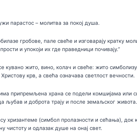
ужи парастос – молитва за покој душа.
билазе гробове, пале свеће и изговарају кратку мол
прости и упокоји их где праведници почивају.”
се кувано жито, вино, колач и свеће: жито симболизу
 Христову крв, а свећа означава светлост вечности.
вима припремљена храна се подели комшијама или 
 да љубав и доброта трају и после земаљског живота
су хризантеме (симбол пролазности и сећања), док
ну чистоту и одлазак душе на онај свет.