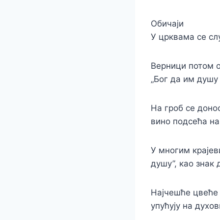
Обичаји
У црквама се сл
Верници потом о
„Бог да им душу 
На гроб се доно
вино подсећа на
У многим краје
душу”, као знак
Најчешће цвеће 
упућују на духов