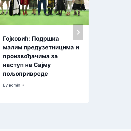
Гојковић: Подршка
Током 
малим предузетницима и
рођено
произвођачима за
By
admin
наступ на Сајму
пољопривреде
By
admin