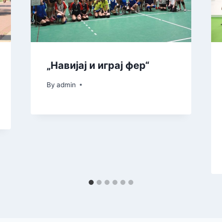
„Навијај и играј фер“
By
admin