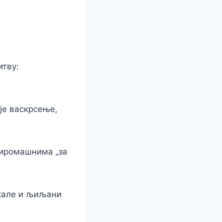
итву:
је васкрсење,
сиромашнима „за
.
 кале и љиљани