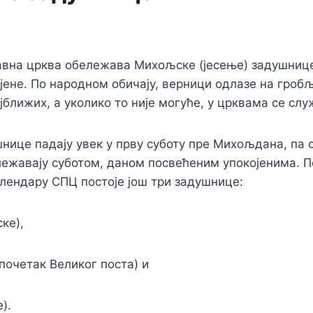
авна црква обележава Михољске (јесење) задушнице
јене. По народном обичају, верници одлазе на гроб
јближих, а уколико то није могуће, у црквама се слу
ице падају увек у прву суботу пре Михољдана, па с
ежавају суботом, даном посвећеним упокојенима. 
лендару СПЦ постоје још три задушнице:
ке),
почетак Великог поста) и
).