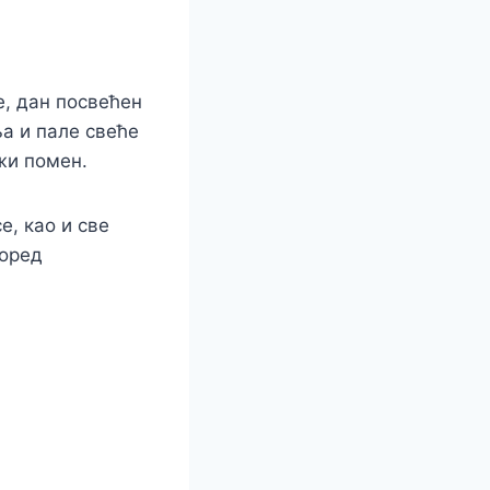
, дан посвећен
ља и пале свеће
жи помен.
е, као и све
Поред