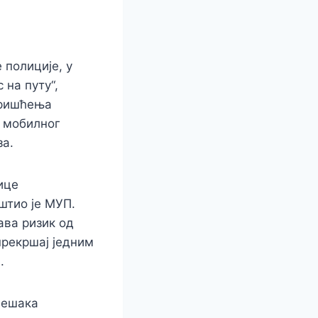
полиције, у
 на путу“,
оришћења
а мобилног
за.
ице
штио је МУП.
ва ризик од
прекршај једним
.
пешака