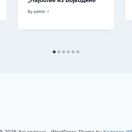
„Најбоље из Војводине“
By
admin