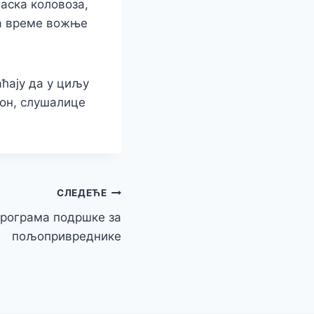
аска коловоза,
за време вожње
ћају да у циљу
фон, слушалице
СЛЕДЕЋЕ
Програма подршке за
пољопривреднике