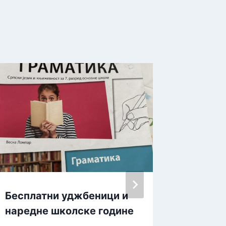
Бесплатни уджбеници и
Путнич
наредне школске године
најдуж