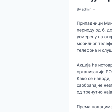
By
admin
Припадници Мини
периоду од 6. д
усмерену на от
мобилног телефо
телефона и слуш
Акција ће истов
организације РО
Како се наводи
саобраћајне нез
од тренутно нај
Према подацима 