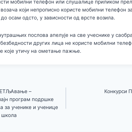
исти мобилни телефон или слушалице приликом прел
 возача који непрописно користе мобилни телефон 
 до осам одсто, у зависности од врсте возила.
утрашњих послова апелује на све учеснике у саобра
 безбедности других лица не користе мобилни теле
је које утичу на ометање пажње.
сПЕТЉАвање –
Конкурси 
ајн програм подршке
 за ученике и ученице
 школа