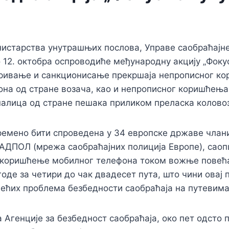
старства унутрашњих послова, Управе саобраћајне 
о 12. октобра оспроводиће међународну акцију „Фокус
кривање и санкционисање прекршаја непрописног к
на од стране возача, као и непрописног коришћењ
алица од стране пешака приликом преласка колово
ремено бити спроведена у 34 европске државе члан
АДПОЛ (мрежа саобраћајних полиција Европе), саоп
, коришћење мобилног телефона током вожње повећа
годе за четири до чак двадесет пута, што чини овај 
већих проблема безбедности саобраћаја на путевима
Агенције за безбедност саобраћаја, око пет одсто 