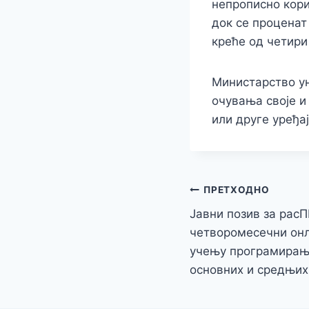
непрописно кор
док се проценат
креће од четири
Министарство ун
очувања своје и
или друге уређа
Кретање
ПРЕТХОДНО
Јавни позив за ра
чланка
четворомесечни онл
учењу програмирања
основних и средњих