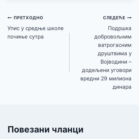
Кретање
ПРЕТХОДНО
СЛЕДЕЋЕ
Упис у средње школе
Подршка
чланка
почиње сутра
добровољним
ватрогасним
друштвима у
Војводини –
додељени уговори
вредни 29 милиона
динара
Повезани чланци