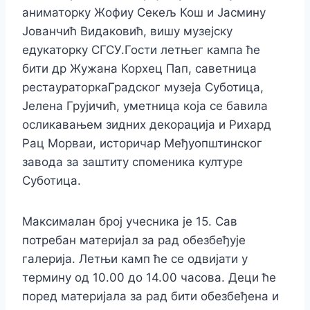
аниматорку Жофиу Секељ Кош и Јасмину
Јованчић Видаковић, вишу музејску
едукаторку СГСУ.Гости летњег кампа ће
бити др Жужана Корхец Пап, саветница
рестаураторкаГрадског музеја Суботица,
Јелена Грујичић, уметница која се бавила
осликавањем зидних декорација и Рихард
Рац Морваи, историчар Међуопштинског
завода за заштиту споменика културе
Суботица.
Максималан број учесника је 15. Сав
потребан материјал за рад обезбеђује
галерија. Летњи камп ће се одвијати у
термину од 10.00 до 14.00 часова. Деци ће
поред материјала за рад бити обезбеђена и