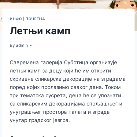
ИНФО
|
ПОЧЕТНА
Летњи камп
By
admin
Савремена галерија Суботица организује
летњи камп за децу који ће им открити
скривене сликарске декорације на зградама
поред којих пролазимо сваког дана. Током
три тематска сусрета, деца ће се упознати
са сликарским декорацијама спољашњег и
унутрашњег простора палата и зграда
унутар градског језгра.