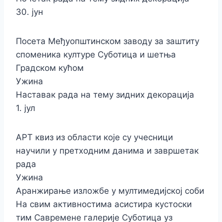
30. јун
Посета Међуопштинском заводу за заштиту
споменика културе Суботица и шетња
Градском кућом
Ужина
Наставак рада на тему зидних декорација
1. јул
АРТ квиз из области које су учесници
научили у претходним данима и завршетак
рада
Ужина
Аранжирање изложбе у мултимедијској соби
На свим активностима асистира кустоски
тим Савремене галерије Суботица уз