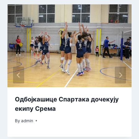
Одбојкашице Спартака дочекују
екипу Срема
By
admin