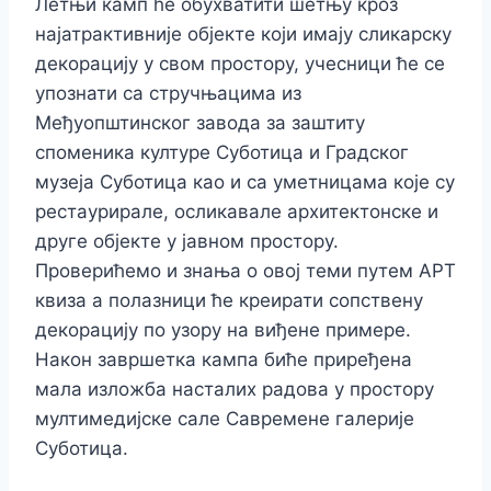
Летњи камп ће обухватити шетњу кроз
најатрактивније објекте који имају сликарску
декорацију у свом простору, учесници ће се
упознати са стручњацима из
Међуопштинског завода за заштиту
споменика културе Суботица и Градског
музеја Суботица као и са уметницама које су
рестаурирале, осликавале архитектонске и
друге објекте у јавном простору.
Проверићемо и знања о овој теми путем АРТ
квиза а полазници ће креирати сопствену
декорацију по узору на виђене примере.
Након завршетка кампа биће приређена
мала изложба насталих радова у простору
мултимедијске сале Савремене галерије
Суботица.