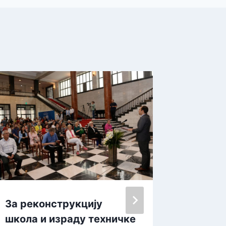
За реконструкцију
Влада 
школа и израду техничке
жалост