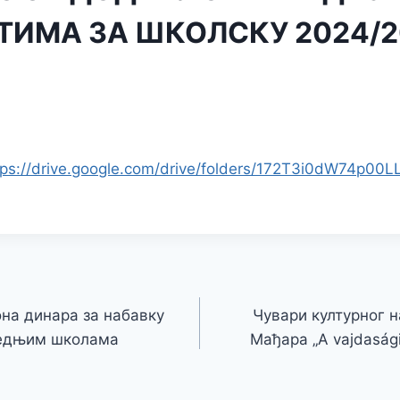
ТИМА ЗА ШКОЛСКУ 2024/2
tps://drive.google.com/drive/folders/172T3i0dW74p00L
на динара за набавку
Чувари културног н
редњим школама
Мађара „A vajdasági