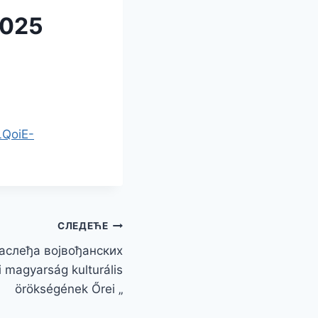
025
LQoiE-
СЛЕДЕЋЕ
аслеђа војвођанских
 magyarság kulturális
örökségének Őrei „