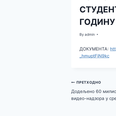
СТУДЕН
ГОДИНУ
By
admin
ДОКУМЕНТА:
ht
_hmuptFiN9kc
Кретање
ПРЕТХОДНО
Додељено 60 милио
чланка
видео-надзора у с