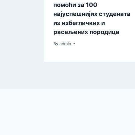
уручен
помоћи за 100
е
најуспешнијих студената
из избегличких и
расељених породица
By
admin