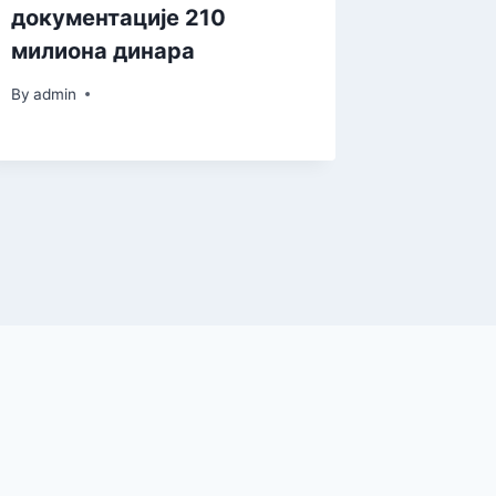
документације 210
трагич
милиона динара
Косову
By
admin
By
admin