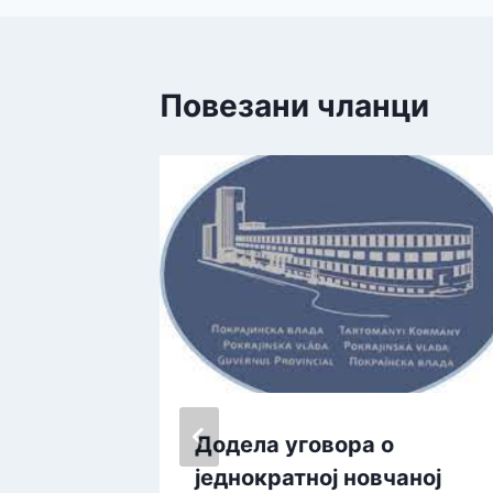
Повезани чланци
Додела уговора о
е
једнократној новчаној