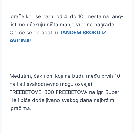
Igrače koji se nađu od 4. do 10. mesta na rang-
listi ne očekuju ništa manje vredne nagrade.
Oni će se oprobati u
TANDEM SKOKU IZ
AVIONA!
Međutim, čak i oni koji ne budu među prvih 10
na listi svakodnevno mogu osvajati
FREEBETOVE. 300 FREEBETOVA na igri Super
Heli biće dodeljivano svakog dana najbržim
igračima.