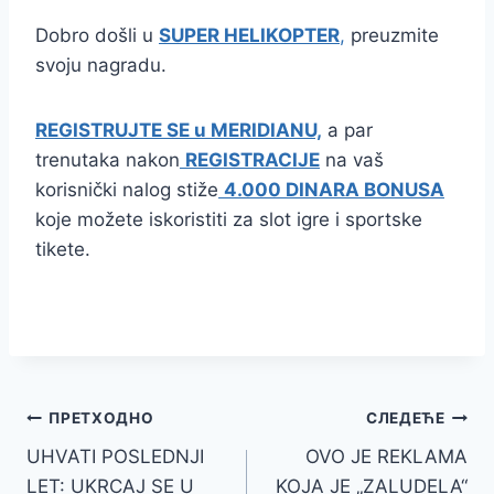
Dobro došli u
SUPER HELIKOPTER
,
preuzmite
svoju nagradu.
REGISTRUJTE SE u MERIDIANU,
a par
trenutaka nakon
REGISTRACIJE
na vaš
korisnički nalog stiže
4.000 DINARA BONUSA
koje možete iskoristiti za slot igre i sportske
tikete.
Кретање
ПРЕТХОДНО
СЛЕДЕЋЕ
UHVATI POSLEDNJI
OVO JE REKLAMA
чланка
LET: UKRCAJ SE U
KOJA JE „ZALUDELA“