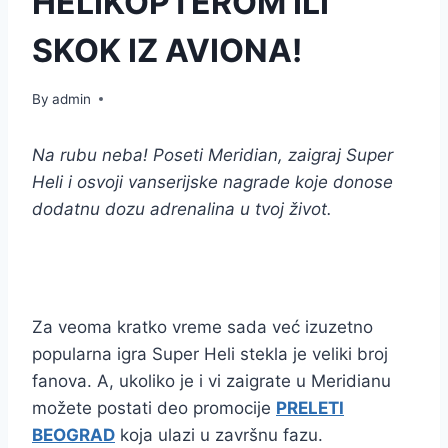
HELIKOPTEROM ILI
SKOK IZ AVIONA!
By
admin
Na rubu neba! Poseti Meridian, zaigraj Super
Heli i osvoji vanserijske nagrade koje donose
dodatnu dozu adrenalina u tvoj život.
Za veoma kratko vreme sada već izuzetno
popularna igra Super Heli stekla je veliki broj
fanova. A, ukoliko je i vi zaigrate u Meridianu
možete postati deo promocije
PRELETI
BEOGRAD
koja ulazi u završnu fazu.