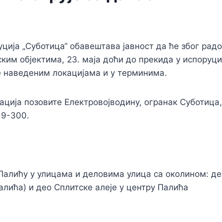
ција „Суботица“ обавештава јавност да ће због радо
ким објектима, 23. маја доћи до прекида у испоруц
е наведеним локацијама и у терминима.
ција позовите Електровојводину, огранак Суботица
19-300.
а Палићу у улицама и деловима улица са околином: д
Палића) и део Сплитске алеје у центру Палића