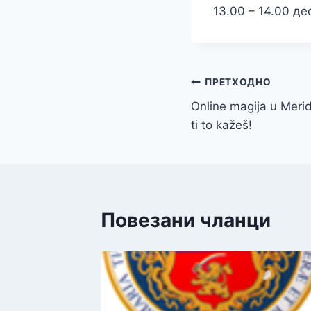
13.00 – 14.00 де
Кретање
ПРЕТХОДНО
Online magija u Merid
чланка
ti to kažeš!
Повезани чланци