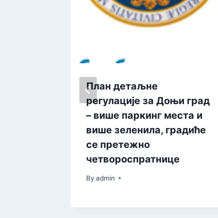
 у
План детаљне
DAB+
регулације за Доњи град
н
– више паркинг места и
зацији
више зеленила, градиће
се претежно
четвороспратнице
By
admin