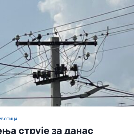
УБОТИЦА
ња струје за данас