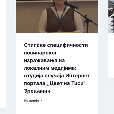
Стилске специфичности
новинарског
изражавања на
локалним медијима:
студија случаја Интернет
портала ,,Цвет на Тиси“
Зрењанин
By
admin