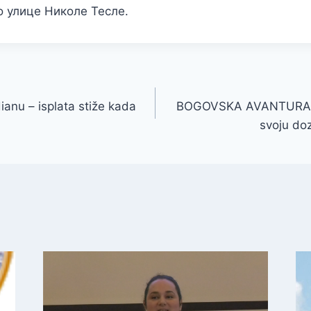
о улице Николе Тесле.
ianu – isplata stiže kada
BOGOVSKA AVANTURA: Pr
svoju d