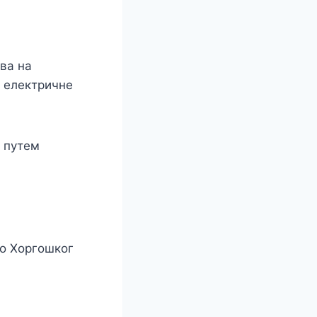
ва на
и електричне
, путем
ео Хоргошког