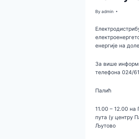
By
admin
Електродистрибу
електроенергетс
енергије на дол
За више информа
телефона 024/6
Палић
11.00 – 12.00 н
пута (у центру 
Љутово