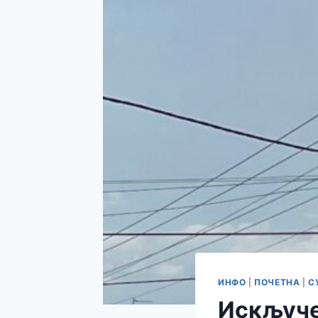
ИНФО
|
ПОЧЕТНА
|
С
Искључе