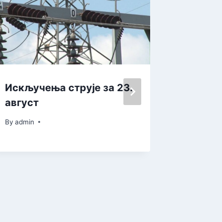
Искључења струје за 23.
Дан от
август
поводо
Програ
By
admin
зелени
Војвод
By
admin