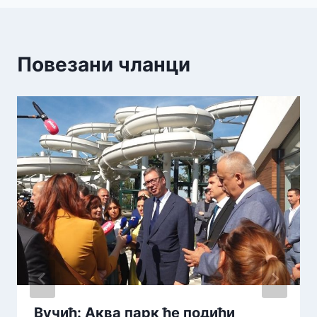
Повезани чланци
Вучић: Аква парк ће подићи