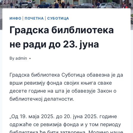
ИНФО
|
ПОЧЕТНА
|
СУБОТИЦА
Градска билблиотека
не ради до 23. јуна
By
admin
Градска библиотека Суботица обавезна је да
врши ревизију фонда својих књига сваке
десете године на шта је обавезује Закон о
библиотечкој делатности.
„Од 19. маја 2025. до 20. јуна 2025. године
одржаће се ревизија фонда и у том периоду
библиотека ће бити затворена. Молимо наше