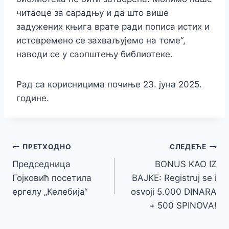
читаоце за сарадњу и да што више
задужених књига врате ради пописа истих и
истовремено се захваљујемо на томе“,
наводи се у саопштењу библиотеке.
Рад са корисницима почиње 23. јуна 2025.
године.
Кретање
ПРЕТХОДНО
СЛЕДЕЋЕ
Председница
BONUS KAO IZ
чланка
Гојковић посетила
BAJKE: Registruj se i
ергелу „Келебија“
osvoji 5.000 DINARA
+ 500 SPINOVA!