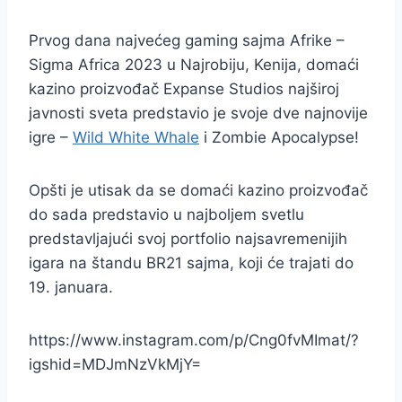
Prvog dana najvećeg gaming sajma Afrike –
Sigma Africa 2023 u Najrobiju, Kenija, domaći
kazino proizvođač Expanse Studios najširoj
javnosti sveta predstavio je svoje dve najnovije
igre –
Wild White Whale
i Zombie Apocalypse!
Opšti je utisak da se domaći kazino proizvođač
do sada predstavio u najboljem svetlu
predstavljajući svoj portfolio najsavremenijih
igara na štandu BR21 sajma, koji će trajati do
19. januara.
https://www.instagram.com/p/Cng0fvMImat/?
igshid=MDJmNzVkMjY=