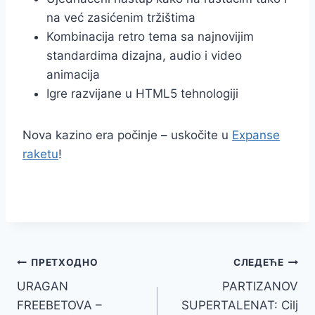
na već zasićenim tržištima
Kombinacija retro tema sa najnovijim
standardima dizajna, audio i video
animacija
Igre razvijane u HTML5 tehnologiji
Nova kazino era počinje – uskočite u
Expanse
raketu
!
Кретање
ПРЕТХОДНО
СЛЕДЕЋЕ
URAGAN
PARTIZANOV
чланка
FREEBETOVA –
SUPERTALENAT: Cilj