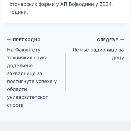
сточарских фарми у АП Војводини у 2024.
години.
Кретање
ПРЕТХОДНО
СЛЕДЕЋЕ
На Факултету
Летње радионице за
чланка
техничких наука
децу
додељене
захвалнице за
постигнуте успехе у
области
универзитетског
спорта