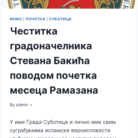
ИНФО
|
ПОЧЕТНА
|
СУБОТИЦА
Честитка
градоначелника
Стевана Бакића
поводом почетка
месеца Рамазана
By
admin
У име Града Суботице и лично име свим
суграђанима исламске вероисповести