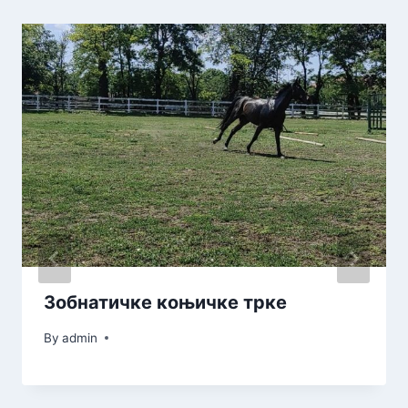
Зобнатичке коњичке трке
By
admin