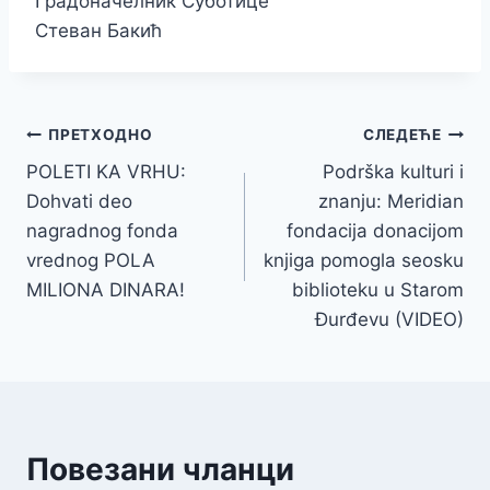
Градоначелник Суботице
Стеван Бакић
Кретање
ПРЕТХОДНО
СЛЕДЕЋЕ
POLETI KA VRHU:
Podrška kulturi i
чланка
Dohvati deo
znanju: Meridian
nagradnog fonda
fondacija donacijom
vrednog POLA
knjiga pomogla seosku
MILIONA DINARA!
biblioteku u Starom
Đurđevu (VIDEO)
Повезани чланци