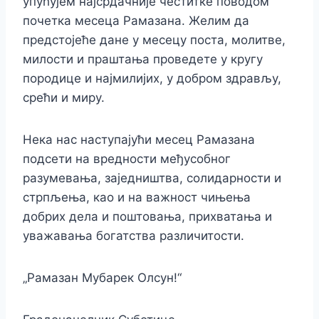
упућујем најсрдачније честитке поводом
почетка месеца Рамазана. Желим да
предстојеће дане у месецу поста, молитве,
милости и праштања проведете у кругу
породице и најмилијих, у добром здрављу,
срећи и миру.
Нека нас наступајући месец Рамазана
подсети на вредности међусобног
разумевања, заједништва, солидарности и
стрпљења, као и на важност чињења
добрих дела и поштовања, прихватања и
уважавања богатства различитости.
„Рамазан Мубарек Олсун!“