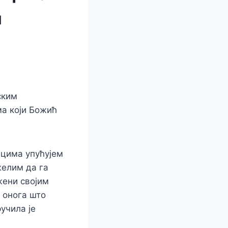
м
ским
а који Божић
ицима упућујем
желим да га
жени својим
 онога што
учила је