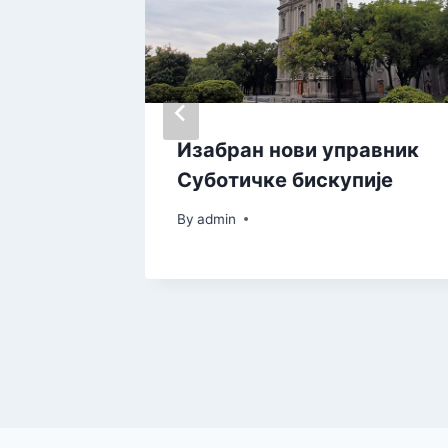
раћај
Изабран нови управник
еоници
Суботичке бискупије
Бачка
By
admin