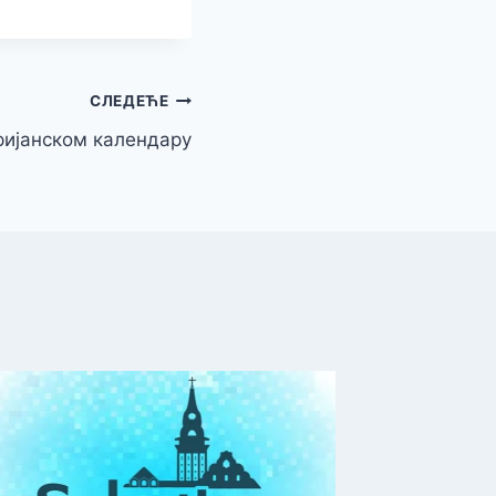
СЛЕДЕЋЕ
ријанском календару