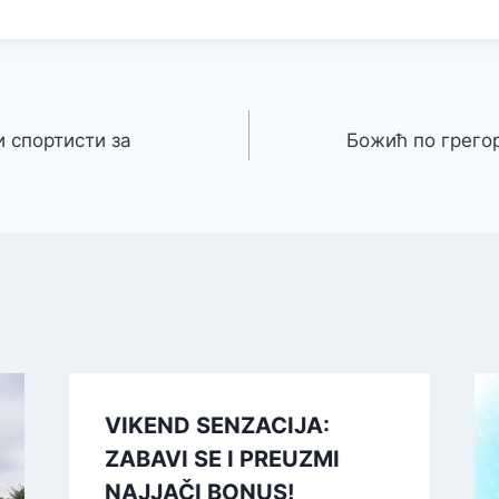
 спортисти за
Божић по грего
VIKEND SENZACIJA:
ZABAVI SE I PREUZMI
NAJJAČI BONUS!