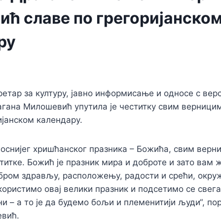
ић славе по грегоријанско
ру
ретар за културу, јавно информисање и односе с вер
гана Милошевић упутила је честитку свим верницим
ијанском календару.
оснијег хришћанског празника – Божића, свим верн
ститке. Божић је празник мира и доброте и зато вам 
бром здрављу, расположењу, радости и срећи, окру
користимо овај велики празник и подсетимо се свега
и – а то је да будeмо бољи и племенитији људи“, пор
вић.