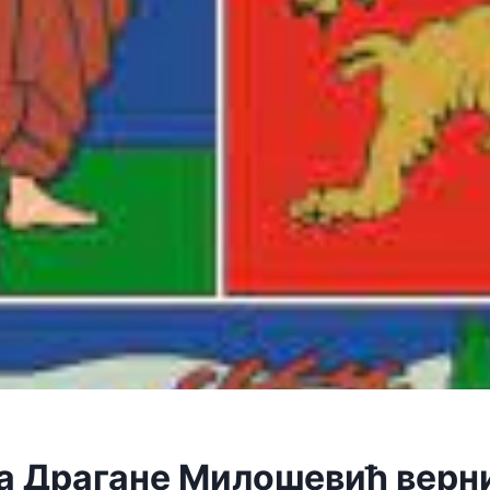
а Драгане Милошевић верн