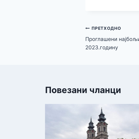
Кретање
ПРЕТХОДНО
Проглашени најбољи
чланка
2023.годину
Повезани чланци