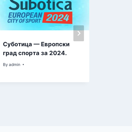
Суботица — Европски
U igri 
град спорта за 2024.
evo ka
By
admin
By
admin