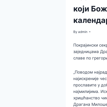
који Бож
календа
By
admin
Покрајински сек
заједницама Дра
славе по грегор
„Поводом најрад
најискреније че
прославите у до
најмилијима. Ис
хришћанство чин
Драгана Милоше