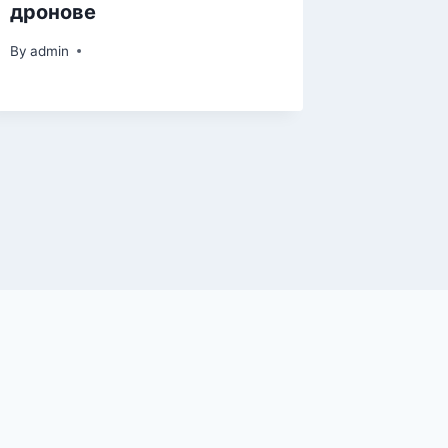
дронове
By
admin