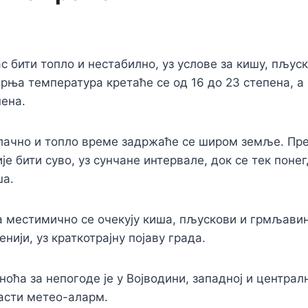
с бити топло и нестабилно, уз услове за кишу, пљус
рња температура кретаће се од 16 до 23 степена, а
пена.
ачно и топло време задржаће се широм земље. Пре
е бити суво, уз сунчане интервале, док се тек понег
ша.
 местимично се очекују киша, пљускови и грмљавин
нији, уз краткотрајну појаву града.
оћа за непогоде је у Војводини, западној и централно
асти метео-аларм.