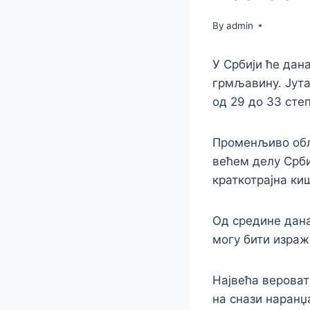
By
admin
У Србији ће дана
грмљавину. Јута
од 29 до 33 сте
Променљиво обл
већем делу Србиј
краткотрајна ки
Од средине дана
могу бити израже
Највећа вероватн
на снази наранџ