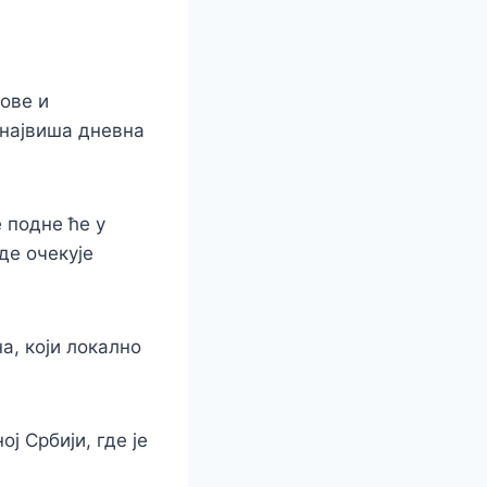
кове и
 највиша дневна
 подне ће у
де очекује
а, који локално
ј Србији, где је