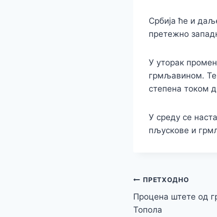
Србија ће и даљ
претежно западн
У уторак проме
грмљавином. Тем
степена током д
У среду се наст
пљускове и грмљ
Кретање
ПРЕТХОДНО
Процена штете од г
чланка
Топола