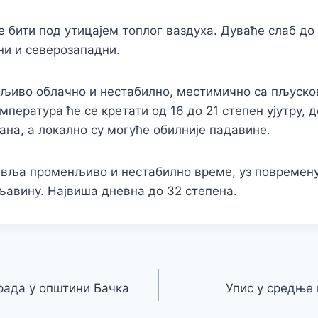
е бити под утицајем топлог ваздуха. Дуваће слаб до
и и северозападни.
нљиво облачно и нестабилно, местимично са пљуско
пература ће се кретати од 16 до 21 степен ујутру, д
ана, а локално су могуће обилније падавине.
авља променљиво и нестабилно време, уз повремену
авину. Највиша дневна до 32 степена.
рада у општини Бачка
Упис у средње