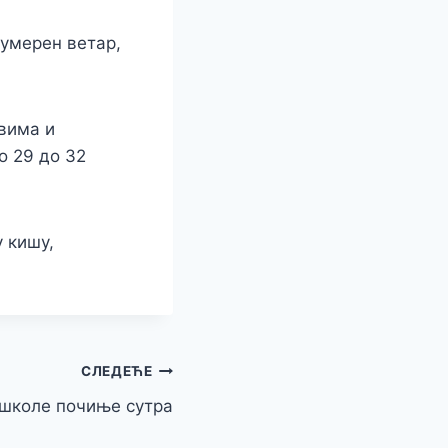
 умерен ветар,
вима и
о 29 до 32
 кишу,
СЛЕДЕЋЕ
 школе почиње сутра