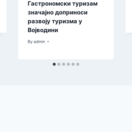
Гастрономски туризам
значајно доприноси
развоју туризма у
Војводини
By
admin