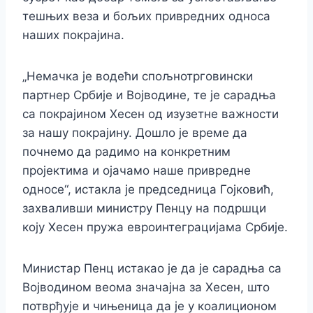
тешњих веза и бољих привредних односа
наших покрајина.
„Немачка је водећи спољнотрговински
партнер Србије и Војводине, те је сарадња
са покрајином Хесен од изузетне важности
за нашу покрајину. Дошло је време да
почнемо да радимо на конкретним
пројектима и ојачамо наше привредне
односе“, истакла је председница Гојковић,
захваливши министру Пенцу на подршци
коју Хесен пружа евроинтеграцијама Србије.
Министар Пенц истакао је да је сарадња са
Војводином веома значајна за Хесен, што
потврђује и чињеница да је у коалиционом