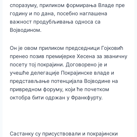
споразуму, приликом формирања Владе пре
годину и по дана, посебно наглашена
важност продубљивања односа са
Војводином.
Он је овом приликом председници Гојковић
пренео позив премијерке Хесена за званичну
посету тој покрајини. Договорено је и
учешће делегације Покрајинске владе и
представљање потенцијала Војводине на
привредном форуму, који ће почетком
октобра бити одржан у Франкфурту.
Састанку су присуствовали и покрајински