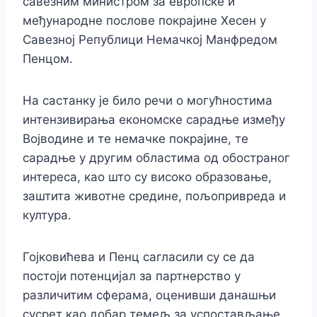
савезним министром за европске и
међународне послове покрајине Хесен у
Савезној Републици Немачкој Манфредом
Пенцом.
На састанку је било речи о могућностима
интензивирања економске сарадње између
Војводине и те немачке покрајине, те
сарадње у другим областима од обостраног
интереса, као што су високо образовање,
заштита животне средине, пољопривреда и
култура.
Гојковићева и Пенц сагласили су се да
постоји потенцијал за партнерство у
различитим сферама, оценивши данашњи
сусрет као добар темељ за успостављање