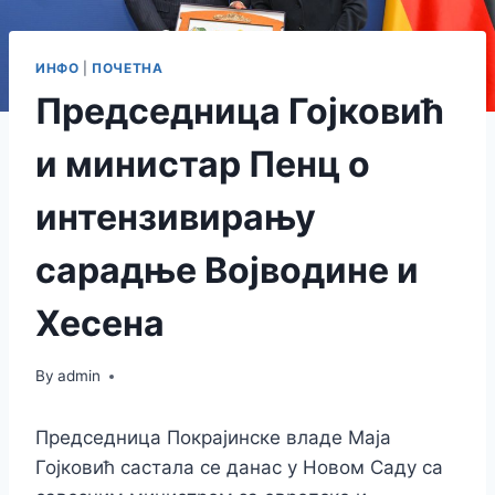
ИНФО
|
ПОЧЕТНА
Председница Гојковић
и министар Пенц о
интензивирању
сарадње Војводине и
Хесена
By
admin
Председница Покрајинске владе Маја
Гојковић састала се данас у Новом Саду са