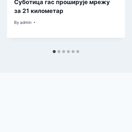
Суботица гас проширује мрежу
за 21 километар
By
admin