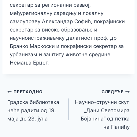
секретар за регионални развој,
међурегионалну сарадњу и локалну
самоуправу Александар Софић, покрајински
секретар за високо образовање и
научноистраживачку делатност проф. др
Бранко Маркоски и покрајински секретар за
урбанизам и заштиту животне средине
Немања Ерцег.
Кретање
ПРЕТХОДНО
СЛЕДЕЋЕ
Градска библиотека
Научно-стручни скуп
чланка
неће радити од 19.
„Дани Светомира
маја до 23. јуна
Бојанина” од петка
на Палићу