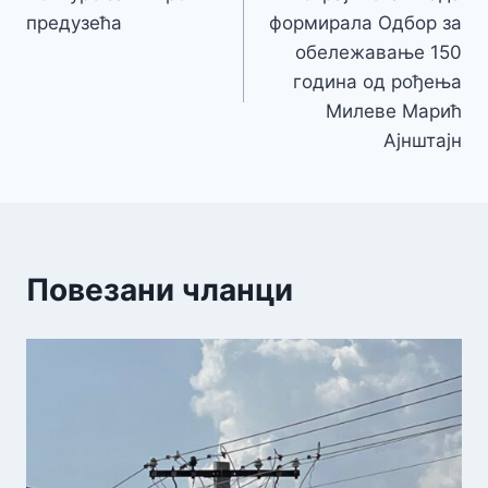
чланка
предузећа
формирала Одбор за
обележавање 150
година од рођења
Милеве Марић
Ајнштајн
Повезани чланци