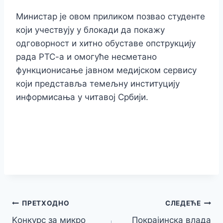
Министар је овом приликом позвао студенте
који учествују у блокади да покажу
одговорност и хитно обуставе опструкцију
рада РТС-а и омогуће несметано
функционисање јавном медијском сервису
који представља темељну институцију
информисања у читавој Србији.
Кретање
ПРЕТХОДНО
СЛЕДЕЋЕ
Kонкурс за микро
Покрајинска влада