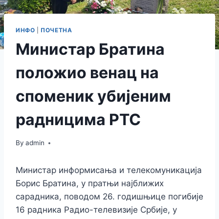
ИНФО
|
ПОЧЕТНА
Министар Братина
положио венац на
споменик убијеним
радницима РТС
By
admin
Министар информисања и телекомуникација
Борис Братина, у пратњи најближих
сарадника, поводом 26. годишњице погибије
16 радника Радио-телевизије Србије, у