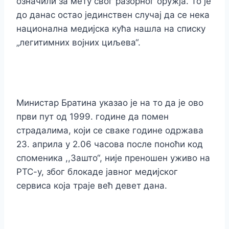
означили за мету свог разорног оружја. То је
до данас остао јединствен случај да се нека
национална медијска кућа нашла на списку
„легитимних војних циљева“.
Министар Братина указао је на то да је ово
први пут од 1999. године да помен
страдалима, који се сваке године одржава
23. априла у 2.06 часова после поноћи код
споменика ,,Зашто“, није преношен уживо на
РТС-у, због блокаде јавног медијског
сервиса која траје већ девет дана.