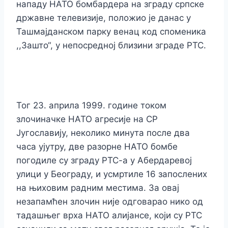
нападу НАТО бомбардера на зграду српске
државне телевизије, положио је данас у
Ташмајданском парку венац код споменика
,,Зашто“, у непосредној близини зграде РТС.
Тог 23. априла 1999. године током
злочиначке НАТО агресије на СР
Југославију, неколико минута после два
часа ујутру, две разорне НАТО бомбе
погодиле су зграду РТС-а у Абердаревој
улици у Београду, и усмртиле 16 запослених
на њиховим радним местима. За овај
незапамћен злочин није одговарао нико од
тадашњег врха НАТО алијансе, који су РТС